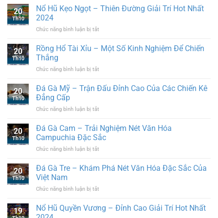
Nổ Hũ Kẹo Ngọt – Thiên Đường Giải Trí Hot Nhất
20
2024
Th10
ở
Chức năng bình luận bị tắt
Nổ
Hũ
Rồng Hổ Tài Xỉu – Một Số Kinh Nghiệm Để Chiến
20
Kẹo
Thắng
Th10
Ngọt
ở
Chức năng bình luận bị tắt
–
Rồng
Thiên
Hổ
Đá Gà Mỹ – Trận Đấu Đỉnh Cao Của Các Chiến Kê
Đường
20
Tài
Giải
Đẳng Cấp
Th10
Xỉu
Trí
ở
Chức năng bình luận bị tắt
–
Hot
Đá
Một
Nhất
Gà
Đá Gà Cam – Trải Nghiệm Nét Văn Hóa
Số
2024
20
Mỹ
Kinh
Campuchia Đặc Sắc
Th10
–
Nghiệm
ở
Chức năng bình luận bị tắt
Trận
Để
Đá
Đấu
Chiến
Gà
Đá Gà Tre – Khám Phá Nét Văn Hóa Đặc Sắc Của
Đỉnh
Thắng
20
Cam
Cao
Việt Nam
Th10
–
Của
ở
Chức năng bình luận bị tắt
Trải
Các
Đá
Nghiệm
Chiến
Gà
Nổ Hũ Quyền Vương – Đỉnh Cao Giải Trí Hot Nhất
Nét
Kê
19
Tre
Văn
2024
Đẳng