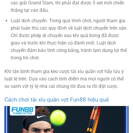
các giải Grand Slam, thì phải đạt được 5 set mới chiến
thắng tại ván đấu.
Luật dịch chuyển: Trong quá trình chơi, người tham gia
phải tuân thủ các quy định về luật dịch chuyển trên sân.
Chỉ được phép di chuyển sau khi quả bóng đã được
giao và trước khi thực hiện cú đánh mới. Luật dịch
chuyển đảm bảo tính công bằng, tránh lạm dụng lợi thế
trong trò chơi.
Khi tân binh tham gia kèo cược tài xỉu quần vợt hãy lưu ý
luật lệ trên. Dựa vào cách tính điểm mà mọi người có thể
so sánh với tỷ lệ nhà cái chúng tôi đưa ra rồi đặt cược.
Cách chơi tài xỉu quần vợt Fun88 hiệu quả