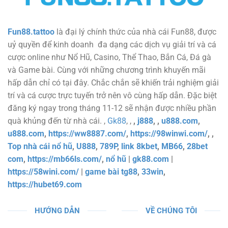
Fun88.tattoo
là đại lý chính thức của nhà cái Fun88, được
uỷ quyền để kinh doanh đa dạng các dịch vụ giải trí và cá
cược online như Nổ Hũ, Casino, Thể Thao, Bắn Cá, Đá gà
và Game bài. Cùng với những chương trình khuyến mãi
hấp dẫn chỉ có tại đây. Chắc chắn sẽ khiến trải nghiệm giải
trí và cá cược trực tuyến trở nên vô cùng hấp dẫn. Đặc biệt
đăng ký ngay trong tháng 11-12 sẽ nhận được nhiều phần
quà khủng đến từ nhà cái. ,
Gk88
, ,
,
j888
, ,
u888.com
,
u888.com
,
https://ww8887.com/
,
https://98winwi.com/
, ,
Top nhà cái nổ hũ
,
U888
,
789P
,
link 8kbet
,
MB66
,
28bet
com
,
https://mb66ls.com/
,
nổ hũ
|
gk88.com
|
https://58wini.com/
|
game bài tg88
,
33win
,
https://hubet69.com
HƯỚNG DẪN
VỀ CHÚNG TÔI