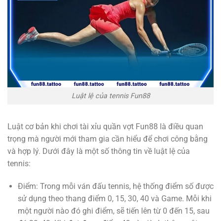
Luật lệ của tennis Fun88
Luật cơ bản khi chơi tài xỉu quần vợt Fun88 là điều quan
trọng mà người mới tham gia cần hiểu để chơi công bằng
và hợp lý. Dưới đây là một số thông tin về luật lệ của
tennis:
Điểm: Trong mỗi ván đấu tennis, hệ thống điểm số được
sử dụng theo thang điểm 0, 15, 30, 40 và Game. Mỗi khi
một người nào đó ghi điểm, sẽ tiến lên từ 0 đến 15, sau