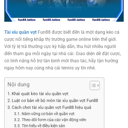
Tài xỉu quần vợt
Fun88 được biết đến là một dạng kèo cá
cược nổi tiếng khắp thị trường game online trên thế giới.
Với tỷ lệ trả thưởng cực kỳ hấp dẫn, thu hút nhiều người
đến tham gia mỗi ngày tại nhà cái. Giao diện dễ đặt cược,
có tính năng hỗ trợ tân binh mới thao tác, hãy tận hưởng
ngay hôm nay cùng nhà cái tennis uy tín nhé.
Nội dung
Khái quát kèo tài xỉu quần vợt
Luật cơ bản về bộ môn tài xỉu quần vợt Fun88
Cách chơi tài xỉu quần vợt Fun88 hiệu quả
Nắm vững cơ bản về quần vợt
Theo dõi form của các vận động viên
Tìm hiểu về điều kiện sân