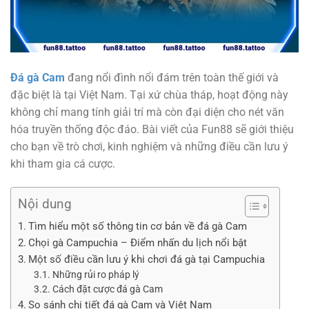
Đá gà Cam
đang nổi đình nổi đám trên toàn thế giới và
đặc biệt là tại Việt Nam. Tại xứ chùa tháp, hoạt động này
không chỉ mang tính giải trí mà còn đại diện cho nét văn
hóa truyền thống độc đáo. Bài viết của Fun88 sẽ giới thiệu
cho bạn về trò chơi, kinh nghiệm và những điều cần lưu ý
khi tham gia cá cược.
Nội dung
Tìm hiểu một số thông tin cơ bản về đá gà Cam
Chọi gà Campuchia – Điểm nhấn du lịch nổi bật
Một số điều cần lưu ý khi chơi đá gà tại Campuchia
Những rủi ro pháp lý
Cách đặt cược đá gà Cam
So sánh chi tiết đá gà Cam và Việt Nam