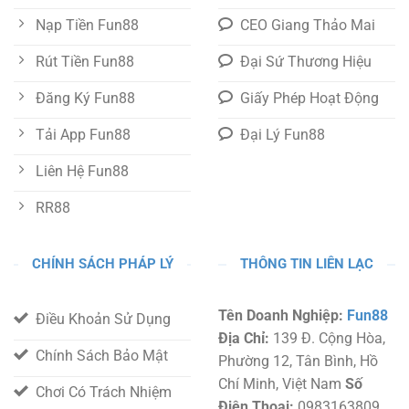
Nạp Tiền Fun88
CEO Giang Thảo Mai
Rút Tiền Fun88
Đại Sứ Thương Hiệu
Đăng Ký Fun88
Giấy Phép Hoạt Động
Tải App Fun88
Đại Lý Fun88
Liên Hệ Fun88
RR88
CHÍNH SÁCH PHÁP LÝ
THÔNG TIN LIÊN LẠC
Tên Doanh Nghiệp:
Fun88
Điều Khoản Sử Dụng
Địa Chỉ:
139 Đ. Cộng Hòa,
Chính Sách Bảo Mật
Phường 12, Tân Bình, Hồ
Chí Minh, Việt Nam
Số
Chơi Có Trách Nhiệm
Điện Thoại:
0983163809