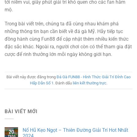
tới niềm vui, giây phút giải trí khó quen cho các fan hâm
mộ.
Trong bài viết trên, chúng ta đã cùng nhau khám phá
những thông tin bạn cần biết về đá gà Mỹ. Hãy tiếp tục
đồng hành cùng Fun88 để cập nhật thêm nhiều kiến thức
đặc sắc khác. Ngoài ra, người chơi còn có thể tham gia đặt
cược để rinh thưởng lớn mỗi ngày không giới hạn.
Bài viết này được đăng trong
Đá Gà FUN88 - Hình Thức Giải Trí Đỉnh Cao
Hấp Dẫn Số 1
. Đánh dấu
liên kết thường trực
.
BÀI VIẾT MỚI
Nổ Hũ Kẹo Ngọt – Thiên Đường Giải Trí Hot Nhất
20
2024
Th10