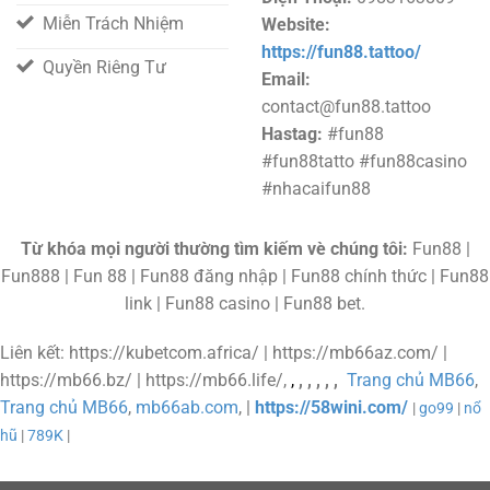
Miễn Trách Nhiệm
Website:
https://fun88.tattoo/
Quyền Riêng Tư
Email:
contact@fun88.tattoo
Hastag:
#fun88
#fun88tatto #fun88casino
#nhacaifun88
Từ khóa mọi người thường tìm kiếm vè chúng tôi:
Fun88 |
Fun888 | Fun 88 | Fun88 đăng nhập | Fun88 chính thức | Fun88
link | Fun88 casino | Fun88 bet.
Liên kết: https://kubetcom.africa/ | https://mb66az.com/ |
https://mb66.bz/ | https://mb66.life/,
,
, , , , ,
Trang chủ MB66
,
Trang chủ MB66
,
mb66ab.com
, |
https://58wini.com/
|
go99
|
nổ
hũ
|
789K
|