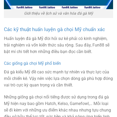
Giới thiệu về lịch sử và văn hóa đá gà Mỹ
Các kỹ thuật huấn luyện gà chọi Mỹ chuẩn xác
Huấn luyện đá gà Mỹ đòi hỏi sư kê phải có kinh nghiệm,
trải nghiệm và vốn kiến thức sâu rộng. Sau đây, Fun88 sẽ
bật mí chi tiết hơn những điều bạn đọc cần biết.
Các giống gà chọi Mỹ phổ biến
Đá gà kiểu Mỹ đề cao sức mạnh tự nhiên và thực lực của
mỗi chiến kê. Vậy nên việc lựa chọn dòng gà phù hợp đóng
vai trò cực kỳ quan trọng và cần thiết.
Những giống gà chọi nổi tiếng được sử dụng trong đá gà
Mỹ hiện nay bao gồm Hatch, Kelso, Gamefowl,… Mỗi loại
sẽ đi kèm với những ưu điểm khác nhau nhưng tựu chung
đều sở hữu thể lực tốt, sức bền và khả năng ứng biến linh