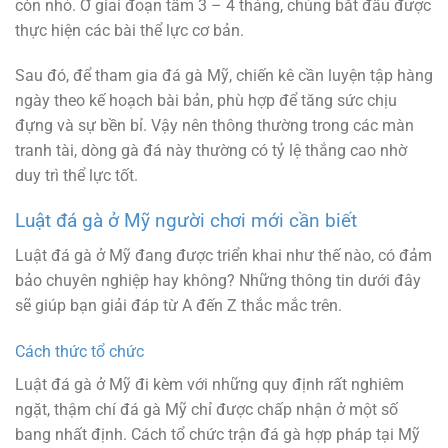
còn nhỏ. Ở giai đoạn tầm 3 – 4 tháng, chúng bắt đầu được
thực hiện các bài thể lực cơ bản.
Sau đó, để tham gia đá gà Mỹ, chiến kê cần luyện tập hàng
ngày theo kế hoạch bài bản, phù hợp để tăng sức chịu
đựng và sự bền bỉ. Vậy nên thông thường trong các màn
tranh tài, dòng gà đá này thường có tỷ lệ thắng cao nhờ
duy trì thể lực tốt.
Luật đá gà ở Mỹ người chơi mới cần biết
Luật đá gà ở Mỹ đang được triển khai như thế nào, có đảm
bảo chuyên nghiệp hay không? Những thông tin dưới đây
sẽ giúp bạn giải đáp từ A đến Z thắc mắc trên.
Cách thức tổ chức
Luật đá gà ở Mỹ đi kèm với những quy định rất nghiêm
ngặt, thậm chí đá gà Mỹ chỉ được chấp nhận ở một số
bang nhất định. Cách tổ chức trận đá gà hợp pháp tại Mỹ