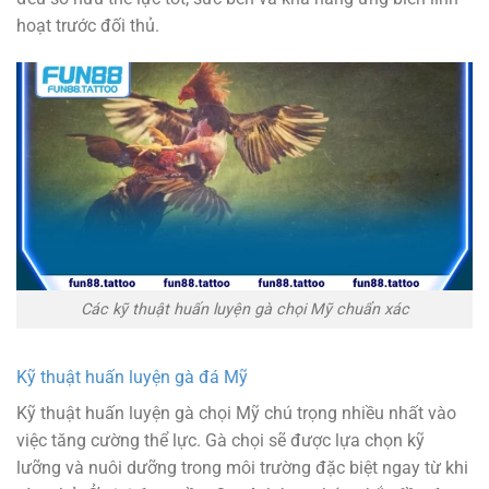
hoạt trước đối thủ.
Các kỹ thuật huấn luyện gà chọi Mỹ chuẩn xác
Kỹ thuật huấn luyện gà đá Mỹ
Kỹ thuật huấn luyện gà chọi Mỹ chú trọng nhiều nhất vào
việc tăng cường thể lực. Gà chọi sẽ được lựa chọn kỹ
lưỡng và nuôi dưỡng trong môi trường đặc biệt ngay từ khi