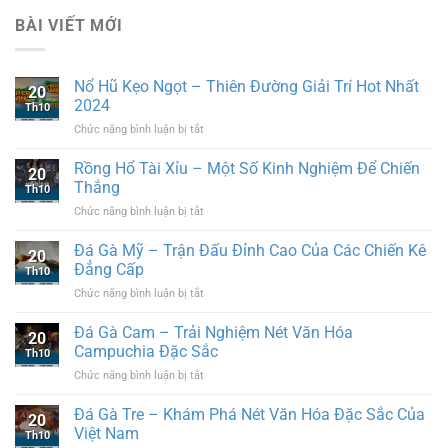
BÀI VIẾT MỚI
Nổ Hũ Kẹo Ngọt – Thiên Đường Giải Trí Hot Nhất
20
2024
Th10
ở
Chức năng bình luận bị tắt
Nổ
Hũ
Rồng Hổ Tài Xỉu – Một Số Kinh Nghiệm Để Chiến
20
Kẹo
Thắng
Th10
Ngọt
ở
Chức năng bình luận bị tắt
–
Rồng
Thiên
Hổ
Đá Gà Mỹ – Trận Đấu Đỉnh Cao Của Các Chiến Kê
Đường
20
Tài
Giải
Đẳng Cấp
Th10
Xỉu
Trí
ở
Chức năng bình luận bị tắt
–
Hot
Đá
Một
Nhất
Gà
Đá Gà Cam – Trải Nghiệm Nét Văn Hóa
Số
2024
20
Mỹ
Kinh
Campuchia Đặc Sắc
Th10
–
Nghiệm
ở
Chức năng bình luận bị tắt
Trận
Để
Đá
Đấu
Chiến
Gà
Đá Gà Tre – Khám Phá Nét Văn Hóa Đặc Sắc Của
Đỉnh
Thắng
20
Cam
Cao
Việt Nam
Th10
–
Của