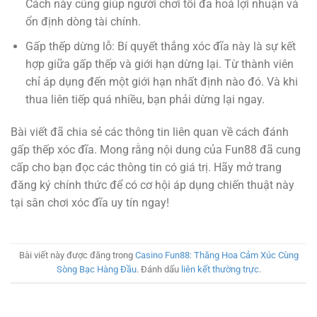
Cách này cũng giúp người chơi tối đa hoá lợi nhuận và
ổn định dòng tài chính.
Gấp thếp dừng lỗ: Bí quyết thắng xóc đĩa này là sự kết
hợp giữa gấp thếp và giới hạn dừng lại. Từ thành viên
chỉ áp dụng đến một giới hạn nhất định nào đó. Và khi
thua liên tiếp quá nhiều, bạn phải dừng lại ngay.
Bài viết đã chia sẻ các thông tin liên quan về cách đánh
gấp thếp xóc đĩa. Mong rằng nội dung của Fun88 đã cung
cấp cho bạn đọc các thông tin có giá trị. Hãy mở trang
đăng ký chính thức để có cơ hội áp dụng chiến thuật này
tại sân chơi xóc đĩa uy tín ngay!
Bài viết này được đăng trong
Casino Fun88: Thăng Hoa Cảm Xúc Cùng
Sòng Bạc Hàng Đầu
. Đánh dấu
liên kết thường trực
.