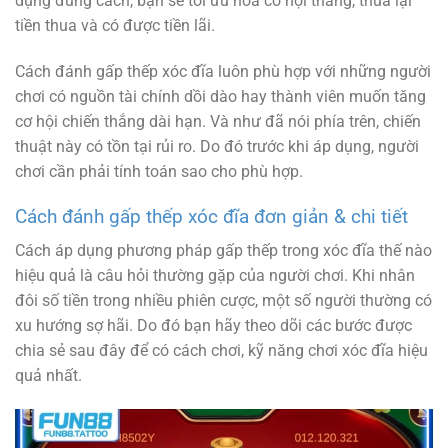
dụng đúng cách, bạn sẽ tối ưu hoá cơ hội thắng, thua lại
tiền thua và có được tiền lãi.
Cách đánh gấp thếp xóc đĩa luôn phù hợp với những người
chơi có nguồn tài chính dồi dào hay thành viên muốn tăng
cơ hội chiến thắng dài hạn. Và như đã nói phía trên, chiến
thuật này có tồn tại rủi ro. Do đó trước khi áp dụng, người
chơi cần phải tính toán sao cho phù hợp.
Cách đánh gấp thếp xóc đĩa đơn giản & chi tiết
Cách áp dụng phương pháp gấp thếp trong xóc đĩa thế nào
hiệu quả là câu hỏi thường gặp của người chơi. Khi nhân
đôi số tiền trong nhiều phiên cược, một số người thường có
xu hướng sợ hãi. Do đó bạn hãy theo dõi các bước được
chia sẻ sau đây để có cách chơi, kỹ năng chơi xóc đĩa hiệu
quả nhất.