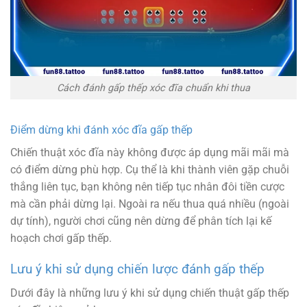
Cách đánh gấp thếp xóc đĩa chuẩn khi thua
Điểm dừng khi đánh xóc đĩa gấp thếp
Chiến thuật xóc đĩa này không được áp dụng mãi mãi mà
có điểm dừng phù hợp. Cụ thể là khi thành viên gặp chuỗi
thắng liên tục, bạn không nên tiếp tục nhân đôi tiền cược
mà cần phải dừng lại. Ngoài ra nếu thua quá nhiều (ngoài
dự tính), người chơi cũng nên dừng để phân tích lại kế
hoạch chơi gấp thếp.
Lưu ý khi sử dụng chiến lược đánh gấp thếp
Dưới đây là những lưu ý khi sử dụng chiến thuật gấp thếp