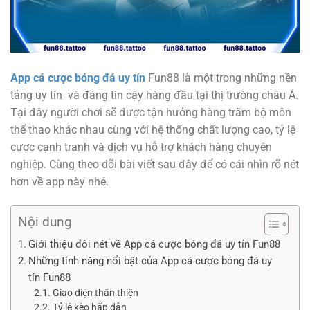
App cá cược bóng đá uy tín
Fun88 là một trong những nền
tảng uy tín và đáng tin cậy hàng đầu tại thị trường châu Á.
Tại đây người chơi sẽ được tận hưởng hàng trăm bộ môn
thể thao khác nhau cùng với hệ thống chất lượng cao, tỷ lệ
cược cạnh tranh và dịch vụ hỗ trợ khách hàng chuyên
nghiệp. Cùng theo dõi bài viết sau đây để có cái nhìn rõ nét
hơn về app này nhé.
Nội dung
Giới thiệu đôi nét về App cá cược bóng đá uy tín Fun88
Những tính năng nổi bật của App cá cược bóng đá uy
tín Fun88
Giao diện thân thiện
Tỷ lệ kèo hấp dẫn