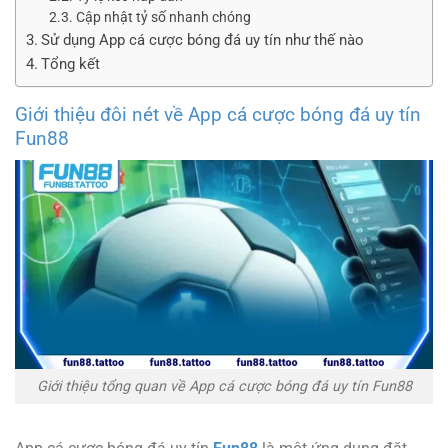
Cập nhật tỷ số nhanh chóng
Sử dụng App cá cược bóng đá uy tín như thế nào
Tổng kết
Giới thiệu đôi nét về App cá cược bóng đá uy tín
Fun88
Giới thiệu tổng quan về App cá cược bóng đá uy tín Fun88