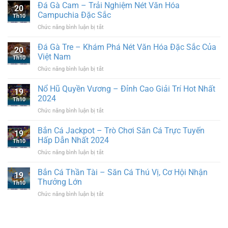
Gà
Đá Gà Cam – Trải Nghiệm Nét Văn Hóa
Số
2024
20
Mỹ
Kinh
Campuchia Đặc Sắc
Th10
–
Nghiệm
ở
Chức năng bình luận bị tắt
Trận
Để
Đá
Đấu
Chiến
Gà
Đá Gà Tre – Khám Phá Nét Văn Hóa Đặc Sắc Của
Đỉnh
Thắng
20
Cam
Cao
Việt Nam
Th10
–
Của
ở
Chức năng bình luận bị tắt
Trải
Các
Đá
Nghiệm
Chiến
Gà
Nổ Hũ Quyền Vương – Đỉnh Cao Giải Trí Hot Nhất
Nét
Kê
19
Tre
Văn
2024
Đẳng
Th10
–
Hóa
Cấp
ở
Chức năng bình luận bị tắt
Khám
Campuchia
Nổ
Phá
Đặc
Hũ
Bắn Cá Jackpot – Trò Chơi Săn Cá Trực Tuyến
Nét
Sắc
19
Quyền
Văn
Hấp Dẫn Nhất 2024
Th10
Vương
Hóa
ở
Chức năng bình luận bị tắt
–
Đặc
Bắn
Đỉnh
Sắc
Cá
Bắn Cá Thần Tài – Săn Cá Thú Vị, Cơ Hội Nhận
Cao
Của
19
Jackpot
Giải
Thưởng Lớn
Việt
Th10
–
Trí
Nam
ở
Chức năng bình luận bị tắt
Trò
Hot
Bắn
Chơi
Nhất
Cá
Săn
2024
Thần
Cá