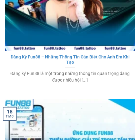
Đăng Ký Fun88 – Những Thông Tin Cần Biết Cho Anh Em Khi
Tạo
Đăng ký Fun88 là một trong những thông tin quan trọng đang
được nhiều hội [...]
18
Th10