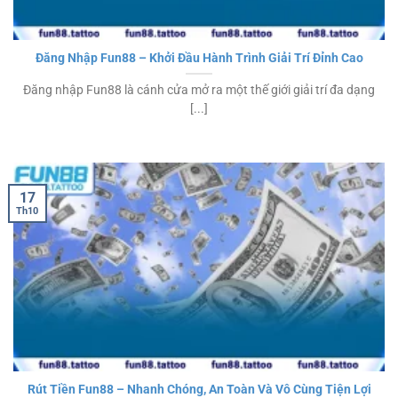
Đăng Nhập Fun88 – Khởi Đầu Hành Trình Giải Trí Đỉnh Cao
Đăng nhập Fun88 là cánh cửa mở ra một thế giới giải trí đa dạng
[...]
17
Th10
Rút Tiền Fun88 – Nhanh Chóng, An Toàn Và Vô Cùng Tiện Lợi