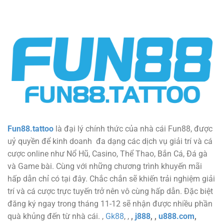
Tài
Trực
–
Tuyến
Săn
Hấp
Cá
Dẫn
Thú
Nhất
Vị,
2024
Cơ
Hội
Nhận
Thưởng
Lớn
Fun88.tattoo
là đại lý chính thức của nhà cái Fun88, được
uỷ quyền để kinh doanh đa dạng các dịch vụ giải trí và cá
cược online như Nổ Hũ, Casino, Thể Thao, Bắn Cá, Đá gà
và Game bài. Cùng với những chương trình khuyến mãi
hấp dẫn chỉ có tại đây. Chắc chắn sẽ khiến trải nghiệm giải
trí và cá cược trực tuyến trở nên vô cùng hấp dẫn. Đặc biệt
đăng ký ngay trong tháng 11-12 sẽ nhận được nhiều phần
quà khủng đến từ nhà cái. ,
Gk88
, ,
,
j888
, ,
u888.com
,